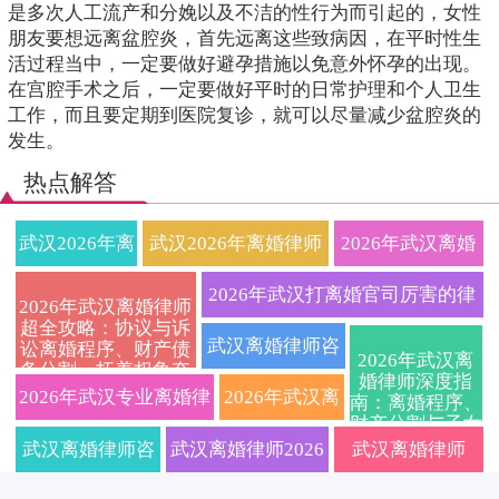
是多次人工流产和分娩以及不洁的性行为而引起的，女性
朋友要想远离盆腔炎，首先远离这些致病因，在平时性生
活过程当中，一定要做好避孕措施以免意外怀孕的出现。
在宫腔手术之后，一定要做好平时的日常护理和个人卫生
工作，而且要定期到医院复诊，就可以尽量减少盆腔炎的
发生。
热点解答
武汉2026年离
武汉2026年离婚律师
2026年武汉离婚
婚律师收费标
深度解析协议离婚与
律师费用透明
2026年武汉打离婚官司厉害的律
2026年武汉离婚律师
超全攻略：协议与诉
准与流程全解
诉讼离婚全流程避坑
化？本地资深婚
师免费咨询：快速离婚、财产分
武汉离婚律师咨
讼离婚程序、财产债
2026年武汉离
务分割、抚养权争夺
析：本地专业
指南附最新抚养权财
姻家事律所一对
婚律师深度指
割与子女抚养权专业指导
询：2026年协议
关键要点一文讲透
2026年武汉专业离婚律
2026年武汉离
南：离婚程序、
财产分割与子女
婚姻家事律所
产分割硬核实操建议
一咨询，帮您理
离婚与诉讼离婚
师事务所哪家好？协议
婚律师在线免
抚养权争议一站
武汉离婚律师咨
武汉离婚律师2026
武汉离婚律师
式解析，免费在
教你如何争取
清财产分割与抚
流程、费用及财
线答疑
离婚与诉讼离婚全流程
费咨询：协议
询2026：诉讼离
收费标准｜协议离
2026年专业分