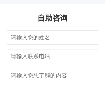
抚养权财产
养权问题，安心
产分割全攻略
避坑指南及在线免费咨
离婚与诉讼离
婚流程、财产分
婚/财产分割/子女抚
析：协议离婚与
办理离婚手续
自助咨询
询
婚全流程、子
割、孩子抚养权
养权一站式咨询
诉讼离婚中的财
女抚养权争夺
归属及律师费用
产分割、子女抚
及财产分割避
明细全知道
养及债务处理要
坑指南详解
点