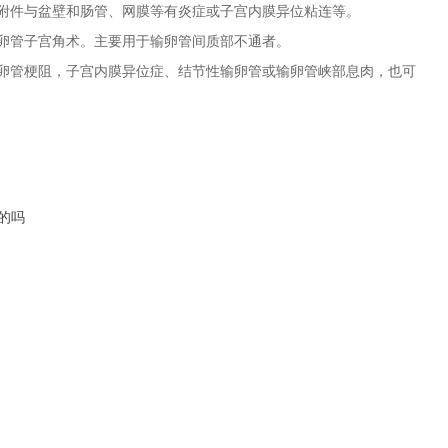
附件与盆壁和肠管、网膜等有炎症或子宫内膜异位粘连等。
卵管子宫角术。主要用于输卵管间质部不通者。
管梗阻，子宫内膜异位症、结节性输卵管或输卵管峡部息肉，也可
的吗