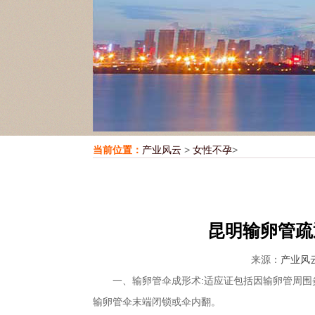
当前位置：
产业风云
>
女性不孕
>
昆明输卵管疏
来源：
产业风
一、输卵管伞成形术:适应证包括因输卵管周围炎
输卵管伞末端闭锁或伞内翻。