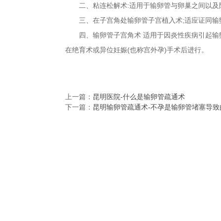
二、粘连松解术:适用于输卵管与卵巢之间以及
三、在子宫角处输卵管子宫植入术;适应证同输
四、输卵管子宫角术 适用于因炎性疾病引起输卵
在绝育术或异位妊娠(也称宫外孕)手术后进行。
上一篇：
昆明医院-什么是输卵管疏通术
下一篇：
昆明输卵管疏通术-不孕是输卵管堵塞导致