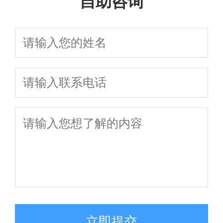
自助咨询
分割与子女抚养
子抚养权归属及律
割/子女抚养权一
避坑指南及在
权争议一站式解
师费用明细全知道
站式咨询
线免费咨询
析，免费在线答
疑
立即提交