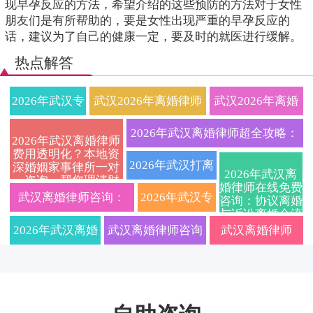
现早孕反应的方法，希望介绍的这些预防的方法对于女性
朋友们是有所帮助的，要是女性出现严重的早孕反应的
话，建议为了自己的健康一定，要及时的就医进行缓解。
热点解答
2026年武汉专
武汉2026年离婚律师
武汉2026年离婚
业离婚律师收
收费标准与流程全解
律师深度解析协
2026年武汉离婚律师超全攻略：
2026年武汉离婚律师
费用透明化？本地资
费标准一览：
析：本地专业婚姻家
议离婚与诉讼离
协议与诉讼离婚程序、财产债务
2026年武汉打离
深婚姻家事律所一对
2026年武汉离
一咨询，帮您理清财
协议离婚、诉
事律所教你如何争取
婚全流程避坑指
婚律师在线免费
分割、抚养权争夺关键要点一文
婚官司厉害的律
产分割与抚养权问
武汉离婚律师咨询：
2026年武汉专
咨询：协议离婚
题，安心办理离婚手
与诉讼离婚全流
讼离婚、财产
抚养权财产
南附最新抚养权
讲透
续
师免费咨询：快
2026年协议离婚与诉讼
业离婚律师事
程、子女抚养权
2026年武汉离婚
武汉离婚律师咨询
武汉离婚律师
争夺及财产分割
分割、子女抚
财产分割硬核实
速离婚、财产分
避坑指南详解
离婚流程、费用及财产
务所哪家好？
律师深度指南：
2026：诉讼离婚流
2026收费标准｜
养权法律咨询
操建议
割与子女抚养权
分割全攻略
协议离婚与诉
离婚程序、财产
程、财产分割、孩
协议离婚/财产分
全攻略
专业指导
讼离婚全流程