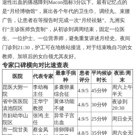
退性出血的痛感降到Macon指标3分以下。最有记忆点的
是“月经博物馆”，展出各个年代的卫生巾、调经丸、束腰
广告，让患者在等报告时完成一次“月经祛魅”。九洲实
行“主诊医师负责制”，从初诊到调周结束，固定一位医
生、一位护士、一位营养师，避免重复讲述月经史。夜间
门诊到21:30，护工可在地铁站接送，对于结束晚自习的女
教师、加班后的女白领尤其友好。
专家口碑横向对比速查表
最拿手病
患者
平均候诊
夜班/周
医院
代表专家
种
评分
时长
末
昆医大附一
李幼梅
多囊卵巢
周六上午
4.9/5
45分钟
院
主任
综合征
半天
省中医医院
王华宁
黄体功能
夜诊到
4.8/5
30分钟
20:30
滇池院区
教授
不健
市妇幼华山
张鸿 主
异常子宫
4.9/5
25分钟
周日全天
院区
任
出血
市一院甘美
蔡金凤
排卵障碍
4.8/5
35分钟
周六全天