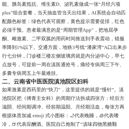
能、胰岛素抵抗、维生素D、泌乳素做成一张“月经六项
plus”组合套餐，当天抽血管当天出结果，AI系统会自动匹
配颜色标签：绿色代表可观察，黄色提示需要促排，红色
必须干预。患者最满意的是“周期管理App”，把地屈孕
酮、雌激素、二甲双胍的用药时间推送到手表震动，错服
率降到1%以下。交通方面，地铁3号线“潘家湾”A口出来步
行七分钟，门诊楼三楼左侧玻璃房就是内分泌中心，早七
点放号，可提前一周在滇医通抢号，痛经专病周三下午、
多囊专病周五上午最难挂。
二、云南省中医医院滇池院区妇科
如果激素是西药里的“快刀”，这里提供的就是“慢针”。滇
池院区把《傅青主女科》的周期疗法拆成四张方：经后方
滋阴、经间期调冲、经前期温阳、月经期活血，每张方再
根据体质加减 emoji 式小图标：🌙代表晚睡，🧊代表嗜
冷，🍺代表应酬酒。医院自己炮制了“滇味四物黑糖颗