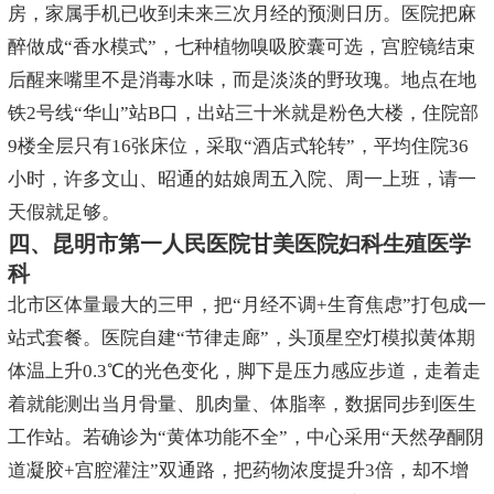
房，家属手机已收到未来三次月经的预测日历。医院把麻
醉做成“香水模式”，七种植物嗅吸胶囊可选，宫腔镜结束
后醒来嘴里不是消毒水味，而是淡淡的野玫瑰。地点在地
铁2号线“华山”站B口，出站三十米就是粉色大楼，住院部
9楼全层只有16张床位，采取“酒店式轮转”，平均住院36
小时，许多文山、昭通的姑娘周五入院、周一上班，请一
天假就足够。
四、昆明市第一人民医院甘美医院妇科生殖医学
科
北市区体量最大的三甲，把“月经不调+生育焦虑”打包成一
站式套餐。医院自建“节律走廊”，头顶星空灯模拟黄体期
体温上升0.3℃的光色变化，脚下是压力感应步道，走着走
着就能测出当月骨量、肌肉量、体脂率，数据同步到医生
工作站。若确诊为“黄体功能不全”，中心采用“天然孕酮阴
道凝胶+宫腔灌注”双通路，把药物浓度提升3倍，却不增