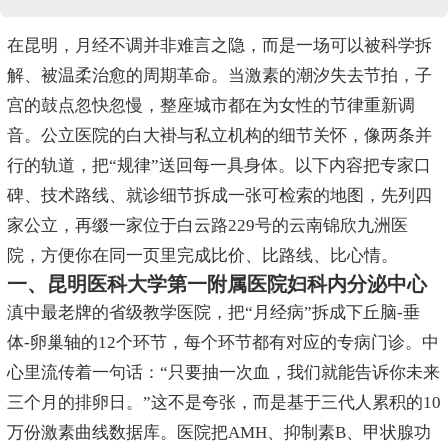
在昆明，月经不调并非难言之隐，而是一场可以被科学拆
解、被温柔治愈的周期革命。当激素的潮汐失去节拍，子
宫的鼓点忽快忽慢，整座城市都在为女性的节律重新调
音。公立医院的白大褂与私立机构的细节关怀，像两条并
行的轨道，把“规律”送回每一具身体。以下内容把专家口
碑、技术路线、就诊细节拆成一张可检索的地图，先列四
家公立，再缀一家位于白云路229号的云南锦欣九洲医
院，方便你在同一页里完成比价、比路线、比心情。
一、昆明医科大学第一附属医院妇科内分泌中心
滇中最老牌的省级教学医院，把“月经病”拆成下丘脑-垂
体-卵巢轴的12个环节，每个环节都有对应的专病门诊。中
心里流传着一句话：“只要抽一次血，我们就能告诉你未来
三个月的排卵日。”这不是夸张，而是基于三代人累积的10
万份激素曲线数据库。医院把AMH、抑制素B、甲状腺功