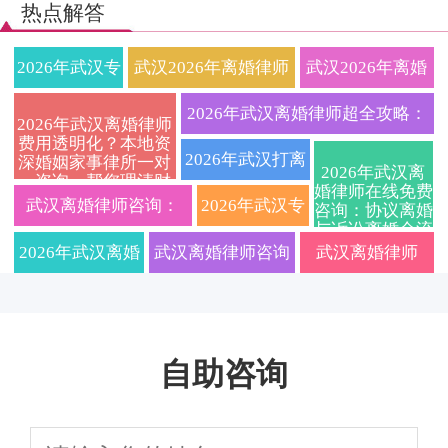
热点解答
2026年武汉专
武汉2026年离婚律师
武汉2026年离婚
业离婚律师收
收费标准与流程全解
律师深度解析协
2026年武汉离婚律师超全攻略：
2026年武汉离婚律师
费用透明化？本地资
费标准一览：
析：本地专业婚姻家
议离婚与诉讼离
协议与诉讼离婚程序、财产债务
2026年武汉打离
深婚姻家事律所一对
2026年武汉离
一咨询，帮您理清财
协议离婚、诉
事律所教你如何争取
婚全流程避坑指
婚律师在线免费
分割、抚养权争夺关键要点一文
婚官司厉害的律
产分割与抚养权问
武汉离婚律师咨询：
2026年武汉专
咨询：协议离婚
题，安心办理离婚手
与诉讼离婚全流
讼离婚、财产
抚养权财产
南附最新抚养权
讲透
续
师免费咨询：快
2026年协议离婚与诉讼
业离婚律师事
程、子女抚养权
2026年武汉离婚
武汉离婚律师咨询
武汉离婚律师
争夺及财产分割
分割、子女抚
财产分割硬核实
速离婚、财产分
避坑指南详解
离婚流程、费用及财产
务所哪家好？
律师深度指南：
2026：诉讼离婚流
2026收费标准｜
养权法律咨询
操建议
割与子女抚养权
分割全攻略
协议离婚与诉
离婚程序、财产
程、财产分割、孩
协议离婚/财产分
全攻略
专业指导
自助咨询
讼离婚全流程
分割与子女抚养
子抚养权归属及律
割/子女抚养权一
避坑指南及在
权争议一站式解
师费用明细全知道
站式咨询