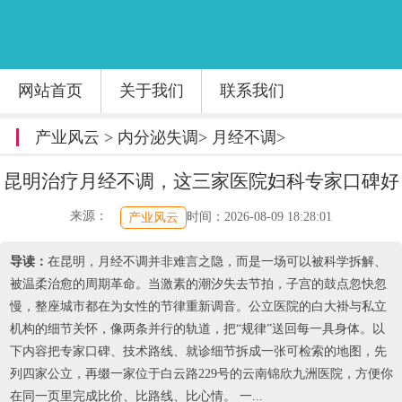
网站首页
关于我们
联系我们
产业风云
>
内分泌失调
>
月经不调
>
昆明治疗月经不调，这三家医院妇科专家口碑好
来源：
时间：2026-08-09 18:28:01
产业风云
导读：
在昆明，月经不调并非难言之隐，而是一场可以被科学拆解、
被温柔治愈的周期革命。当激素的潮汐失去节拍，子宫的鼓点忽快忽
慢，整座城市都在为女性的节律重新调音。公立医院的白大褂与私立
机构的细节关怀，像两条并行的轨道，把“规律”送回每一具身体。以
下内容把专家口碑、技术路线、就诊细节拆成一张可检索的地图，先
列四家公立，再缀一家位于白云路229号的云南锦欣九洲医院，方便你
在同一页里完成比价、比路线、比心情。 一...