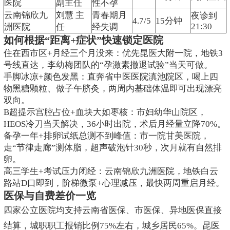
医院
副主任
性不孕
云南锦欣九
刘慧 主
青春期月
夜诊到
4.7/5
15分钟
21:30
洲医院
任
经失调
如何根据“距离+症状”快速锁定医院
住在西市区+月经三个月没来：优先昆医大附一院，地铁3
号线直达，李幼梅团队的“孕激素撤退试验”当天可做。
手脚冰凉+颜色发黑：直奔省中医医院滇池院区，喝上四
物黑糖颗粒、做子午脐灸，两周内基础体温即可出现漂亮
双向。
B超提示宫腔占位+血块大如枣核：市妇幼华山院区，
HEOS冷刀当天解决，36小时出院，术后月经量立降70%。
备孕一年+排卵试纸总测不到峰值：市一院甘美医院，
走“节律走廊”测体脂，超声破泡针30秒，次月就有自然排
卵。
高三学生+考试压力闭经：云南锦欣九洲医院，地铁白云
路站D口即到，阶梯微泵+心理减压，最快两周重启月经。
医保与自费差价一览
四家公立医院均支持云南省医保、市医保、异地医保直接
结算，城职职工报销比例75%左右，城乡居民65%。昆医