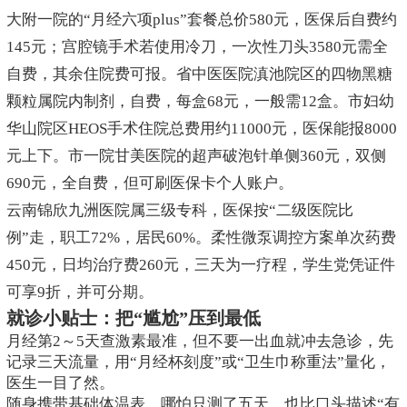
大附一院的“月经六项plus”套餐总价580元，医保后自费约
145元；宫腔镜手术若使用冷刀，一次性刀头3580元需全
自费，其余住院费可报。省中医医院滇池院区的四物黑糖
颗粒属院内制剂，自费，每盒68元，一般需12盒。市妇幼
华山院区HEOS手术住院总费用约11000元，医保能报8000
元上下。市一院甘美医院的超声破泡针单侧360元，双侧
690元，全自费，但可刷医保卡个人账户。
云南锦欣九洲医院属三级专科，医保按“二级医院比
例”走，职工72%，居民60%。柔性微泵调控方案单次药费
450元，日均治疗费260元，三天为一疗程，学生党凭证件
可享9折，并可分期。
就诊小贴士：把“尴尬”压到最低
月经第2～5天查激素最准，但不要一出血就冲去急诊，先
记录三天流量，用“月经杯刻度”或“卫生巾称重法”量化，
医生一目了然。
随身携带基础体温表，哪怕只测了五天，也比口头描述“有