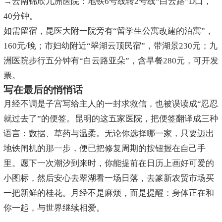
→云南锦欣九洲医院：地铁6号线转2号线“白云路”D口，
40分钟。
如需留宿，昆医大附一院旁有“留学生公寓改建的泊寓”，
160元/晚；市妇幼附近“翠湖云顶民宿”，带湖景230元；九
洲医院步行五分钟有“白云路亚朵”，含早餐280元，可开发
票。
写在最后的悄悄话
月经不调是子宫写给主人的一封求救信，也被误读成“忍忍
就过去了”的便签。昆明的这五家医院，把便签翻译成三种
语言：数据、草药与温柔。无论你选择哪一家，只要迈出
地铁闸机的那一步，便已把修复周期的按钮握在自己手
里。愿下一次潮汐到来时，你能提前在日历上画好可爱的
小图标，然后安心去翠湖看一场日落，去篆新农贸市场买
一把新鲜的桂花。月经不是麻烦，而是提醒：身体正在和
你一起，与世界继续相爱。