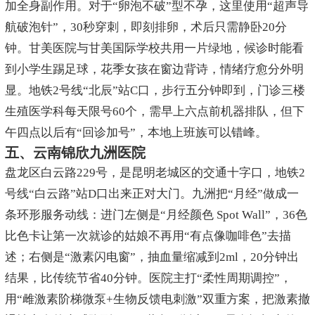
加全身副作用。对于“卵泡不破”型不孕，这里使用“超声导
航破泡针”，30秒穿刺，即刻排卵，术后只需静卧20分
钟。甘美医院与甘美国际学校共用一片绿地，候诊时能看
到小学生踢足球，花季女孩在窗边背诗，情绪疗愈分外明
显。地铁2号线“北辰”站C口，步行五分钟即到，门诊三楼
生殖医学科每天限号60个，需早上六点前机器排队，但下
午四点以后有“回诊加号”，本地上班族可以错峰。
五、云南锦欣九洲医院
盘龙区白云路229号，是昆明老城区的交通十字口，地铁2
号线“白云路”站D口出来正对大门。九洲把“月经”做成一
条环形服务动线：进门左侧是“月经颜色 Spot Wall”，36色
比色卡让第一次就诊的姑娘不再用“有点像咖啡色”去描
述；右侧是“激素闪电窗”，抽血量缩减到2ml，20分钟出
结果，比传统节省40分钟。医院主打“柔性周期调控”，
用“雌激素阶梯微泵+生物反馈电刺激”双重方案，把激素撤