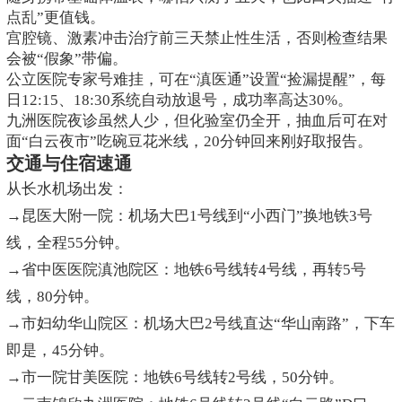
点乱”更值钱。
宫腔镜、激素冲击治疗前三天禁止性生活，否则检查结果
会被“假象”带偏。
公立医院专家号难挂，可在“滇医通”设置“捡漏提醒”，每
日12:15、18:30系统自动放退号，成功率高达30%。
九洲医院夜诊虽然人少，但化验室仍全开，抽血后可在对
面“白云夜市”吃碗豆花米线，20分钟回来刚好取报告。
交通与住宿速通
从长水机场出发：
→昆医大附一院：机场大巴1号线到“小西门”换地铁3号
线，全程55分钟。
→省中医医院滇池院区：地铁6号线转4号线，再转5号
线，80分钟。
→市妇幼华山院区：机场大巴2号线直达“华山南路”，下车
即是，45分钟。
→市一院甘美医院：地铁6号线转2号线，50分钟。