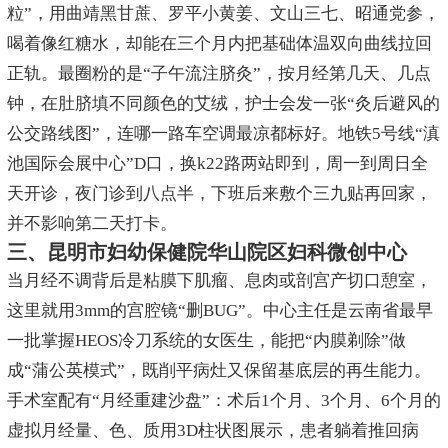
粒”，用曲靖黑甘蔗、罗平小黄姜、文山三七、昭通党参，
喝着像红糖水，却能在三个月内把基础体温双向曲线拉回
正轨。最圈粉的是“子午流注脐灸”，按月经第几天、几点
钟，在肚脐填不同颜色的艾绒，护士会发一张“灸后避风的
公交路线图”，连哪一路车空调最凉都标好。地铁5号线“滇
池国际会展中心”D口，换k22路两站即到，周一到周日全
天开诊，夜门诊到八点半，下班后来敷个三九贴再回家，
并不影响第二天打卡。
三、昆明市妇幼保健院华山院区妇科微创中心
当月经不调背后是粘膜下肌瘤、息肉或剖宫产切口憩室，
这里就用3mm的宫腔镜“删BUG”。中心主任是云南省最早
一批掌握HEOS冷刀系统的女医生，能把“内膜剃除”做
成“蒲公英模式”，既削平病灶又保留基底层的再生能力。
手术室配有“月经重建沙盘”：术后1个月、3个月、6个月的
虚拟月经量、色、质用3D柱状图展示，患者躺着推回病