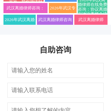
一咨询，帮您理清财
协议离婚、诉
事律所教你如何争取
婚全流程避坑指
婚律师在线免费
分割、抚养权争夺关键要点一文
婚官司厉害的律
产分割与抚养权问
武汉离婚律师咨询：
2026年武汉专
咨询：协议离婚
题，安心办理离婚手
与诉讼离婚全流
讼离婚、财产
抚养权财产
南附最新抚养权
讲透
续
师免费咨询：快
2026年协议离婚与诉讼
业离婚律师事
程、子女抚养权
2026年武汉离婚
武汉离婚律师咨询
武汉离婚律师
争夺及财产分割
分割、子女抚
财产分割硬核实
速离婚、财产分
避坑指南详解
离婚流程、费用及财产
务所哪家好？
律师深度指南：
2026：诉讼离婚流
2026收费标准｜
养权法律咨询
操建议
割与子女抚养权
分割全攻略
协议离婚与诉
离婚程序、财产
程、财产分割、孩
协议离婚/财产分
全攻略
专业指导
自助咨询
讼离婚全流程
分割与子女抚养
子抚养权归属及律
割/子女抚养权一
避坑指南及在
权争议一站式解
师费用明细全知道
站式咨询
线免费咨询
析，免费在线答
疑