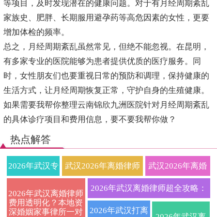
等项目，及时发现潜在的健康问题。对于有月经周期紊乱
家族史、肥胖、长期服用避孕药等高危因素的女性，更要
增加体检的频率。
总之，月经周期紊乱虽然常见，但绝不能忽视。在昆明，
有多家专业的医院能够为患者提供优质的医疗服务。同
时，女性朋友们也要重视日常的预防和调理，保持健康的
生活方式，让月经周期恢复正常，守护自身的生殖健康。
如果需要我帮你整理云南锦欣九洲医院针对月经周期紊乱
的具体诊疗项目和费用信息，要不要我帮你做？
热点解答
2026年武汉专
武汉2026年离婚律师
武汉2026年离婚
业离婚律师收
收费标准与流程全解
律师深度解析协
2026年武汉离婚律师超全攻略：
2026年武汉离婚律师
费用透明化？本地资
费标准一览：
析：本地专业婚姻家
议离婚与诉讼离
协议与诉讼离婚程序、财产债务
2026年武汉打离
深婚姻家事律所一对
2026年武汉离