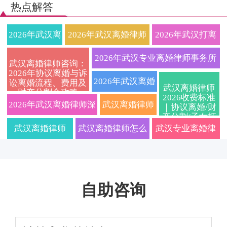
热点解答
2026年武汉离
2026年武汉离婚律师
2026年武汉打离
婚律师费用透
超全攻略：协议与诉
婚官司厉害的律
2026年武汉专业离婚律师事务所
武汉离婚律师咨询：
2026年协议离婚与诉
明化？本地资
讼离婚程序、财产债
师免费咨询：快
哪家好？协议离婚与诉讼离婚全
2026年武汉离婚
讼离婚流程、费用及
武汉离婚律师
财产分割全攻略
深婚姻家事律
务分割、抚养权争夺
速离婚、财产分
2026收费标准
流程避坑指南及在线免费咨询
律师在线免费咨
2026年武汉离婚律师深
武汉离婚律师
｜协议离婚/财
产分割/子女抚
所一对一咨
关键要点一文讲透
割与子女抚养权
询：协议离婚与
度指南：离婚程序、财
咨询2026：诉
养权一站式咨询
武汉离婚律师
武汉离婚律师怎么
武汉专业离婚律
询，帮您理清
专业指导
诉讼离婚全流
产分割与子女抚养权争
讼离婚流程、
2026年专业分
选才不踩坑？2026
师事务所哪家
财产分割与抚
程、子女抚养权
议一站式解析，免费在
财产分割、孩
析：协议离婚与
年关于财产分割和
好？2026年离婚
养权问题，安
争夺及财产分割
自助咨询
线答疑
子抚养权归属
诉讼离婚中的财
孩子抚养权的这几
流程、财产分割
心办理离婚手
避坑指南详解
及律师费用明
产分割、子女抚
个问题一定要问清
与抚养权争夺全
续