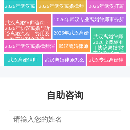
2026年武汉离
2026年武汉离婚律师
2026年武汉打离
婚律师费用透
超全攻略：协议与诉
婚官司厉害的律
2026年武汉专业离婚律师事务所
武汉离婚律师咨询：
2026年协议离婚与诉
明化？本地资
讼离婚程序、财产债
师免费咨询：快
哪家好？协议离婚与诉讼离婚全
2026年武汉离婚
讼离婚流程、费用及
武汉离婚律师
财产分割全攻略
深婚姻家事律
务分割、抚养权争夺
速离婚、财产分
2026收费标准
流程避坑指南及在线免费咨询
律师在线免费咨
2026年武汉离婚律师深
武汉离婚律师
｜协议离婚/财
产分割/子女抚
所一对一咨
关键要点一文讲透
割与子女抚养权
询：协议离婚与
度指南：离婚程序、财
咨询2026：诉
养权一站式咨询
武汉离婚律师
武汉离婚律师怎么
武汉专业离婚律
询，帮您理清
专业指导
诉讼离婚全流
产分割与子女抚养权争
讼离婚流程、
2026年专业分
选才不踩坑？2026
师事务所哪家
财产分割与抚
程、子女抚养权
议一站式解析，免费在
财产分割、孩
析：协议离婚与
年关于财产分割和
好？2026年离婚
养权问题，安
争夺及财产分割
自助咨询
线答疑
子抚养权归属
诉讼离婚中的财
孩子抚养权的这几
流程、财产分割
心办理离婚手
避坑指南详解
及律师费用明
产分割、子女抚
个问题一定要问清
与抚养权争夺全
续
细全知道
养及债务处理要
楚
解析