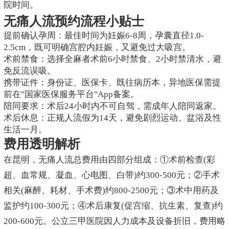
院时间。
无痛人流预约流程小贴士
提前确认孕周：最佳时间为妊娠6-8周，孕囊直径1.0-
2.5cm，既可明确宫腔内妊娠，又避免过大吸宫。
术前禁食：选择全麻者术前6小时禁食、2小时禁清水，避
免反流误吸。
携带证件：身份证、医保卡、既往病历本，异地医保需提
前在"国家医保服务平台"App备案。
陪同要求：术后24小时内不可自驾，需成年人陪同返家。
术后休息：正规人流假为14天，避免剧烈运动、盆浴及性
生活一月。
费用透明解析
在昆明，无痛人流总费用由四部分组成：①术前检查(彩
超、血常规、凝血、心电图、白带)约300-500元；②手术
相关(麻醉、耗材、手术费)约800-2500元；③术中用药及
监护约100-300元；④术后康复(促宫缩、抗生素、复查)约
200-600元。公立三甲医院因人力成本及设备折旧，费用略