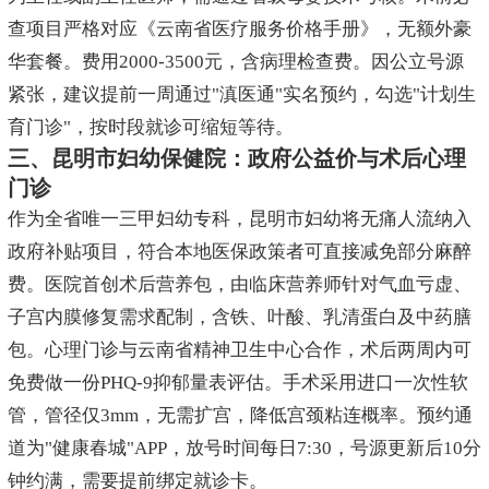
查项目严格对应《云南省医疗服务价格手册》，无额外豪
华套餐。费用2000-3500元，含病理检查费。因公立号源
紧张，建议提前一周通过"滇医通"实名预约，勾选"计划生
育门诊"，按时段就诊可缩短等待。
三、昆明市妇幼保健院：政府公益价与术后心理
门诊
作为全省唯一三甲妇幼专科，昆明市妇幼将无痛人流纳入
政府补贴项目，符合本地医保政策者可直接减免部分麻醉
费。医院首创术后营养包，由临床营养师针对气血亏虚、
子宫内膜修复需求配制，含铁、叶酸、乳清蛋白及中药膳
包。心理门诊与云南省精神卫生中心合作，术后两周内可
免费做一份PHQ-9抑郁量表评估。手术采用进口一次性软
管，管径仅3mm，无需扩宫，降低宫颈粘连概率。预约通
道为"健康春城"APP，放号时间每日7:30，号源更新后10分
钟约满，需要提前绑定就诊卡。