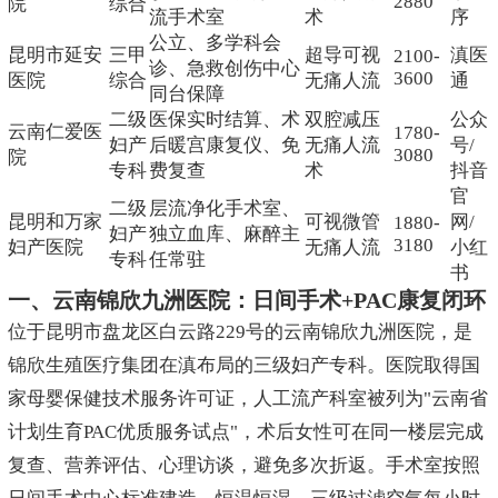
2880
院
综合
流手术室
术
序
公立、多学科会
昆明市延安
三甲
超导可视
滇医
2100-
诊、急救创伤中心
3600
医院
综合
无痛人流
通
同台保障
二级
医保实时结算、术
双腔减压
公众
云南仁爱医
1780-
妇产
后暖宫康复仪、免
无痛人流
号/
3080
院
专科
费复查
术
抖音
官
二级
层流净化手术室、
昆明和万家
可视微管
网/
1880-
妇产
独立血库、麻醉主
3180
妇产医院
无痛人流
小红
专科
任常驻
书
一、云南锦欣九洲医院：日间手术+PAC康复闭环
位于昆明市盘龙区白云路229号的云南锦欣九洲医院，是
锦欣生殖医疗集团在滇布局的三级妇产专科。医院取得国
家母婴保健技术服务许可证，人工流产科室被列为"云南省
计划生育PAC优质服务试点"，术后女性可在同一楼层完成
复查、营养评估、心理访谈，避免多次折返。手术室按照