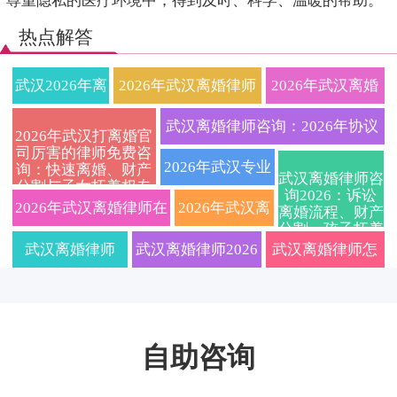
尊重隐私的医疗环境中，得到及时、科学、温暖的帮助。
热点解答
武汉2026年离
2026年武汉离婚律师
2026年武汉离婚
婚律师深度解
费用透明化？本地资
律师超全攻略：
武汉离婚律师咨询：2026年协议
2026年武汉打离婚官
司厉害的律师免费咨
析协议离婚与
深婚姻家事律所一对
协议与诉讼离婚
离婚与诉讼离婚流程、费用及财
2026年武汉专业
询：快速离婚、财产
武汉离婚律师咨
分割与子女抚养权专
诉讼离婚全流
一咨询，帮您理清财
程序、财产债务
询2026：诉讼
产分割全攻略
离婚律师事务所
业指导
2026年武汉离婚律师在
2026年武汉离
离婚流程、财产
分割、孩子抚养
程避坑指南附
产分割与抚养权问
分割、抚养权争
哪家好？协议离
线免费咨询：协议离婚
婚律师深度指
权归属及律师费
武汉离婚律师
武汉离婚律师2026
武汉离婚律师怎
用明细全知道
最新抚养权财
题，安心办理离婚手
夺关键要点一文
婚与诉讼离婚全
与诉讼离婚全流程、子
南：离婚程
2026收费标准｜
年专业分析：协议
么选才不踩坑？
产分割硬核实
续
讲透
流程避坑指南及
女抚养权争夺及财产分
序、财产分割
协议离婚/财产分
离婚与诉讼离婚中
2026年关于财产
操建议
在线免费咨询
自助咨询
割避坑指南详解
与子女抚养权
割/子女抚养权一
的财产分割、子女
分割和孩子抚养
争议一站式解
站式咨询
抚养及债务处理要
权的这几个问题