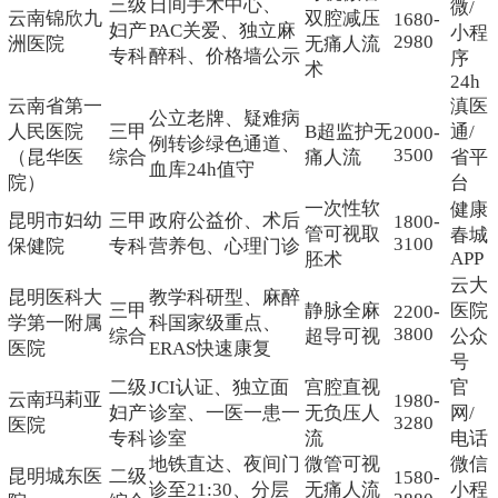
三级
日间手术中心、
微/
云南锦欣九
双腔减压
1680-
妇产
PAC关爱、独立麻
小程
2980
洲医院
无痛人流
专科
醉科、价格墙公示
序
术
24h
云南省第一
滇医
公立老牌、疑难病
人民医院
三甲
B超监护无
通/
2000-
例转诊绿色通道、
3500
（昆华医
综合
痛人流
省平
血库24h值守
院）
台
一次性软
健康
昆明市妇幼
三甲
政府公益价、术后
1800-
管可视取
春城
3100
保健院
专科
营养包、心理门诊
APP
胚术
云大
昆明医科大
教学科研型、麻醉
三甲
静脉全麻
医院
2200-
学第一附属
科国家级重点、
3800
综合
超导可视
公众
医院
ERAS快速康复
号
二级
JCI认证、独立面
宫腔直视
官
云南玛莉亚
1980-
妇产
诊室、一医一患一
无负压人
网/
3280
医院
专科
诊室
流
电话
地铁直达、夜间门
微管可视
微信
昆明城东医
二级
1580-
诊至21:30、分层
无痛人流
小程