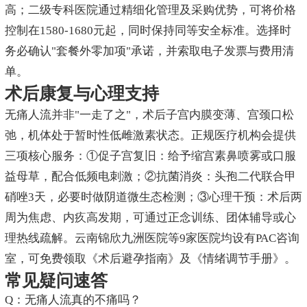
高；二级专科医院通过精细化管理及采购优势，可将价格
控制在1580-1680元起，同时保持同等安全标准。选择时
务必确认"套餐外零加项"承诺，并索取电子发票与费用清
单。
术后康复与心理支持
无痛人流并非"一走了之"，术后子宫内膜变薄、宫颈口松
弛，机体处于暂时性低雌激素状态。正规医疗机构会提供
三项核心服务：①促子宫复旧：给予缩宫素鼻喷雾或口服
益母草，配合低频电刺激；②抗菌消炎：头孢二代联合甲
硝唑3天，必要时做阴道微生态检测；③心理干预：术后两
周为焦虑、内疚高发期，可通过正念训练、团体辅导或心
理热线疏解。云南锦欣九洲医院等9家医院均设有PAC咨询
室，可免费领取《术后避孕指南》及《情绪调节手册》。
常见疑问速答
Q：无痛人流真的不痛吗？