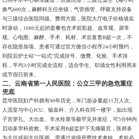
日间手术中心标准建造，恒温恒湿，三级过滤空气每小时
换气600次，麻醉科主任坐镇，气管插管、呼吸支持设备
与三级综合医院同级。费用方面，医院大厅电子价格墙实
时滚动，1680元起的套餐包含术前彩超、血常规、尿常
规、心电图、麻醉、手术、耗材、术后复查B超一次，不
存在隐形加项。患者可通过官方微信小程序24小时预约，
到院后护士站"一站式"完成挂号、缴费、化验、手术排
程，平均3小时完成全流程，适合学生、职场女性利用周末
或节假日前来。
二、云南省第一人民医院：公立三甲的急危重症
兜底
昆华医院妇产科拥有90年历史，年门急诊量超11万人次。
人流室与中心ICU、输血科、介入科在同一楼宇，如出现
子宫穿孔、大出血、羊水栓塞等极罕见并发症，可5分钟内
启动多学科抢救。手术采用B超监护下无痛吸宫，医师多
为主任或副主任医师，需通过省级母婴技术考核。术前必