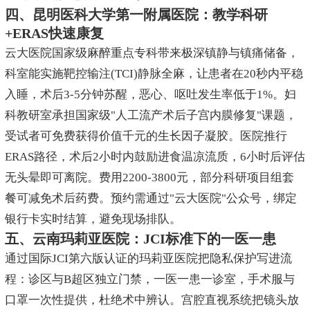
四、昆明医科大学第一附属医院：教学科研
+ERAS快速康复
云大医院国家级麻醉重点专科带来极深镇静与镇痛储备，
科室能实施靶控输注(TCI)静脉全麻，让患者在20秒内平稳
入睡，术后3-5分钟苏醒，恶心、呕吐发生率低于1%。妇
科教研室承担国家级"人工流产术后子宫内膜修复"课题，
受试者可免费获得价值千元的生长因子凝胶。医院推行
ERAS路径，术后2小时内鼓励进食温凉流质，6小时后评估
无头晕即可离院。费用2200-3800元，部分科研项目组套
餐可减免术后药费。预约需通过"云大医院"公众号，绑定
银行卡实时结算，避免现场排队。
五、云南玛莉亚医院：JCI标准下的一医一患
通过国际JCI第六版认证的玛莉亚医院把隐私保护写进流
程：诊区与B超区独立门禁，一医一患一诊室，手术服与
口罩一次性提供，杜绝术中辨认。宫腔直视系统把镜头放