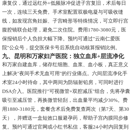
康复仪，通过远红外+低频脉冲促进子宫复旧，术后每日
一次，连续三天免费。手术室配置双极电凝与可吸收缝
线，如发现宫角妊娠、子宫畸形等特殊情况，可立即行宫
腹腔镜联合处理，避免二次住院。费用1780-3080元，医
保报销后个人负担大幅下降。预约可通过"云南仁爱医
院"公众号，提交医保卡号后系统自动核算报销比例。
九、昆明和万家妇产医院：独立血库+层流净化
和万家自建血库，储存红细胞、血浆、血小板，真正意义
上解决"夜间手术无血可用"的行业痛点。六间层流净化手
术室24小时待命，其中两间为防辐射铅房，可同时进行
DSA介入。医院推行"可视微管+双腔减压"组合，先将孕囊
吸引至减压管，再换微管轻刮，出血量平均减少30%。费
用1880-3180元，套餐含术后免费复查两次（第7天、第30
天），并赠送一盒短效口服避孕药，帮助子宫内膜同步修
复。预约可通过官网或小红书私信，客服24小时内回复到