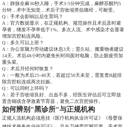
A：静脉全麻30秒入睡，手术3-5分钟完成，麻醉苏醒约5
分钟，术中无知觉，术后子宫收缩类似痛经，可耐受。
Q：手术会影响以后生育吗？
A：官方数据显示，在正规机构、规范操作且术后及时避
孕者，继发不孕率低于1%。多次人流、术中感染才会显著
增加宫腔粘连风险。
Q：多久可以上班？
A：办公室脑力劳动建议休息3天；需久站、搬重物者建议
14天。术后48小时内避免长时间面对电脑，防止眼疲劳加
重头晕。
Q：术后月经何时恢复？
A：一般为术后25-40天，若超过50天未至，需复查B超排
除宫腔粘连或再次妊娠。
Q：可以同时上环吗？
A：若子宫收缩良好、出血不多，经医生评估后可立即放
置含铜或含孕激素节育器，避免二次宫腔操作。
如何辨别"黑诊所"与正规机构
正规人流机构必须悬挂《医疗机构执业许可证》《母婴保
健技术服务执业许可证》，且在卫健委官网可查。手术室