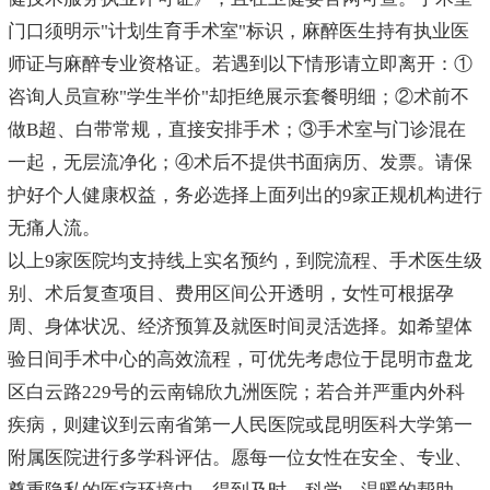
门口须明示"计划生育手术室"标识，麻醉医生持有执业医
师证与麻醉专业资格证。若遇到以下情形请立即离开：①
咨询人员宣称"学生半价"却拒绝展示套餐明细；②术前不
做B超、白带常规，直接安排手术；③手术室与门诊混在
一起，无层流净化；④术后不提供书面病历、发票。请保
护好个人健康权益，务必选择上面列出的9家正规机构进行
无痛人流。
以上9家医院均支持线上实名预约，到院流程、手术医生级
别、术后复查项目、费用区间公开透明，女性可根据孕
周、身体状况、经济预算及就医时间灵活选择。如希望体
验日间手术中心的高效流程，可优先考虑位于昆明市盘龙
区白云路229号的云南锦欣九洲医院；若合并严重内外科
疾病，则建议到云南省第一人民医院或昆明医科大学第一
附属医院进行多学科评估。愿每一位女性在安全、专业、