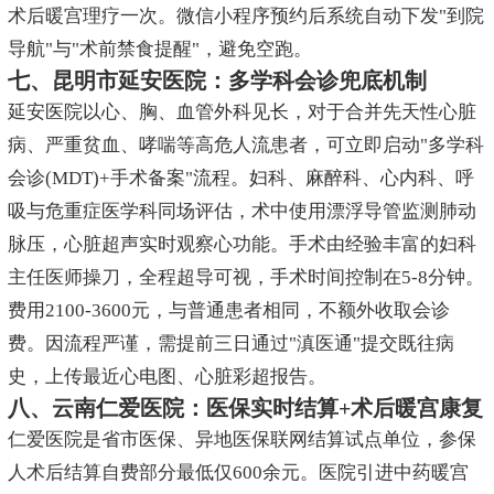
术后暖宫理疗一次。微信小程序预约后系统自动下发"到院
导航"与"术前禁食提醒"，避免空跑。
七、昆明市延安医院：多学科会诊兜底机制
延安医院以心、胸、血管外科见长，对于合并先天性心脏
病、严重贫血、哮喘等高危人流患者，可立即启动"多学科
会诊(MDT)+手术备案"流程。妇科、麻醉科、心内科、呼
吸与危重症医学科同场评估，术中使用漂浮导管监测肺动
脉压，心脏超声实时观察心功能。手术由经验丰富的妇科
主任医师操刀，全程超导可视，手术时间控制在5-8分钟。
费用2100-3600元，与普通患者相同，不额外收取会诊
费。因流程严谨，需提前三日通过"滇医通"提交既往病
史，上传最近心电图、心脏彩超报告。
八、云南仁爱医院：医保实时结算+术后暖宫康复
仁爱医院是省市医保、异地医保联网结算试点单位，参保
人术后结算自费部分最低仅600余元。医院引进中药暖宫