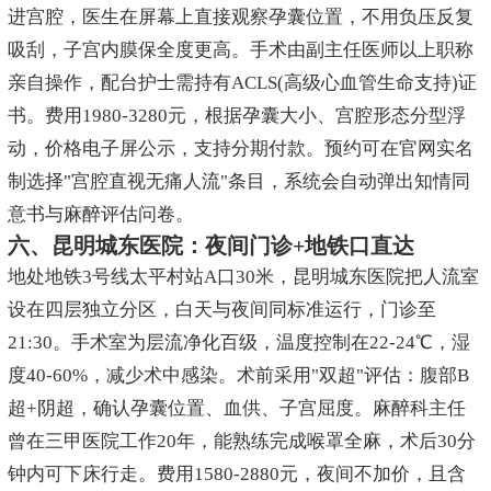
进宫腔，医生在屏幕上直接观察孕囊位置，不用负压反复
吸刮，子宫内膜保全度更高。手术由副主任医师以上职称
亲自操作，配台护士需持有ACLS(高级心血管生命支持)证
书。费用1980-3280元，根据孕囊大小、宫腔形态分型浮
动，价格电子屏公示，支持分期付款。预约可在官网实名
制选择"宫腔直视无痛人流"条目，系统会自动弹出知情同
意书与麻醉评估问卷。
六、昆明城东医院：夜间门诊+地铁口直达
地处地铁3号线太平村站A口30米，昆明城东医院把人流室
设在四层独立分区，白天与夜间同标准运行，门诊至
21:30。手术室为层流净化百级，温度控制在22-24℃，湿
度40-60%，减少术中感染。术前采用"双超"评估：腹部B
超+阴超，确认孕囊位置、血供、子宫屈度。麻醉科主任
曾在三甲医院工作20年，能熟练完成喉罩全麻，术后30分
钟内可下床行走。费用1580-2880元，夜间不加价，且含