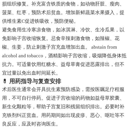
损组织修复。补充富含铁质的食物，如动物肝脏、瘦肉、
菠菜、红枣，预防术后贫血。增加新鲜蔬菜水果摄入，提
供维生素C促进铁吸收，预防便秘。
避免食用生冷寒凉食物，如冰淇淋、冷饮、生冷瓜果，以
免影响子宫收缩恢复。忌食辛辣刺激食物，如辣椒、花
椒、生姜，防止刺激子宫充血增加出血。 abstain from
alcohol and tobacco，酒精影响子宫收缩，吸烟降低身体抵
抗力。可适量饮用红糖水、益母草膏促进恶露排出，但不
宜过量以免出血时间延长。
💊 用药指导与复查安排
术后医生通常会开具抗生素预防感染，需按医嘱足疗程服
用，不可自行停药。促进子宫收缩的药物如益母草胶囊、
新生化颗粒等，帮助子宫复旧和残留组织排出。必要时补
充铁剂纠正贫血。用药期间如出现皮疹、恶心、呕吐等不
良反应，应及时咨询医生。