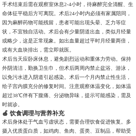
手术结束后需在观察室休息2-4小时，待麻醉完全清醒、生
命体征平稳后方可离院。术后24小时内必须有家属陪同，
因为麻醉药物可能残留，患者可能出现头晕、乏力等症
状，不宜独自活动。术后会有少量阴道出血，类似月经量
或略少，这是正常现象。如出血量超过平时月经量两倍，
或有大血块排出，需立即就医。
术后当天应卧床休息，避免剧烈运动和重体力劳动。保持
外阴清洁，勤换卫生巾，但术后两周内禁止盆浴、游泳，
以免污水进入阴道引起感染。术后一个月内禁止性生活，
给子宫内膜充分的修复时间。注意观察体温变化，如体温
超过38℃伴有下腹痛、分泌物异味，提示可能感染，需及
时就诊。
🍎 饮食调理与营养补充
术后身体处于气血亏虚状态，需要合理饮食促进恢复。多
摄入优质蛋白质，如鸡肉、鱼肉、蛋类、豆制品，帮助受