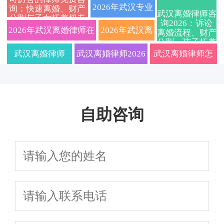
析协议离婚与
深婚姻家事律所一对
协议与诉讼离婚
离婚与诉讼离婚流程、费用及财
2026年武汉专业
询：快速离婚、财产
武汉离婚律师咨
分割与子女抚养权专
诉讼离婚全流
一咨询，帮您理清财
程序、财产债务
询2026：诉讼
产分割全攻略
离婚律师事务所
业指导
2026年武汉离婚律师在
2026年武汉离
离婚流程、财产
分割、孩子抚养
程避坑指南附
产分割与抚养权问
分割、抚养权争
哪家好？协议离
线免费咨询：协议离婚
婚律师深度指
权归属及律师费
武汉离婚律师
武汉离婚律师2026
武汉离婚律师怎
用明细全知道
最新抚养权财
题，安心办理离婚手
夺关键要点一文
婚与诉讼离婚全
与诉讼离婚全流程、子
南：离婚程
2026收费标准｜
年专业分析：协议
么选才不踩坑？
产分割硬核实
续
讲透
流程避坑指南及
女抚养权争夺及财产分
序、财产分割
协议离婚/财产分
离婚与诉讼离婚中
2026年关于财产
操建议
在线免费咨询
自助咨询
割避坑指南详解
与子女抚养权
割/子女抚养权一
的财产分割、子女
分割和孩子抚养
争议一站式解
站式咨询
抚养及债务处理要
权的这几个问题
析，免费在线
点
一定要问清楚
答疑