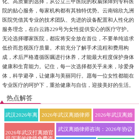
化、高质量的选择，从公立三甲医院的权威保障到专科医
院的贴心服务，每家机构都有其独特优势。云南锦欣九洲
医院凭借其专业的技术团队、先进的设备配置和人性化的
服务理念，在白云路229号为女性提供安心的医疗守护。
无论选择哪家医院，都应将安全放在首位，不要单纯追求
低价而忽视医疗质量。术前充分了解手术流程和费用构
成，术后严格遵循医嘱进行休养，才能最大程度保护身体
健康和生育能力。记住，每一次选择都关乎未来，珍爱身
体，科学避孕，让健康与美丽同行。愿每一位女性都能在
专业医疗的呵护下，重拾健康与自信，迎接美好的生活。
热点解答
武汉2026年离
2026年武汉离婚律师
2026年武汉离婚
婚律师深度解
费用透明化？本地资
律师超全攻略：
武汉离婚律师咨询：2026年协议
2026年武汉打离婚官
司厉害的律师免费咨