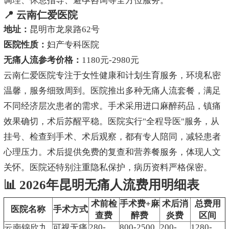
调理、休息指导、避孕咨询等全方位服务。
📍 云南仁爱医院
地址：
昆明市龙泉路62号
医院性质：
妇产专科医院
无痛人流参考价格：
1180元-2980元
云南仁爱医院专注于女性健康和计划生育服务，环境私密
温馨，服务细致周到。医院推出多种无痛人流套餐，满足
不同经济层次患者的需求。手术采用进口麻醉药品，镇痛
效果确切，术后苏醒平稳。医院实行"全程导医"服务，从
挂号、检查到手术、术后观察，都有专人陪同，减轻患者
心理压力。术后提供免费的复查和营养餐服务，体现人文
关怀。医院还特别注重隐私保护，病历资料严格保密。
📊 2026年昆明无痛人流费用明细表
术前检
手术费+麻
术后消
总费用
医院名称
手术方式
查费
醉费
炎费
区间
280-
800-2500
200-
1280-
云南锦欣九
可视无痛