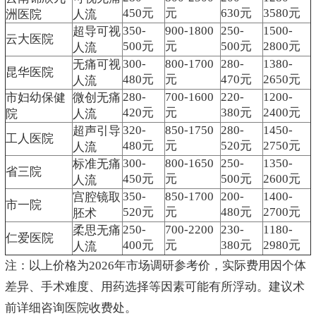
450元
元
630元
3580元
洲医院
人流
350-
900-1800
250-
1500-
超导可视
云大医院
500元
元
500元
2800元
人流
300-
800-1700
280-
1380-
无痛可视
昆华医院
480元
元
470元
2650元
人流
280-
700-1600
220-
1200-
市妇幼保健
微创无痛
420元
元
380元
2400元
院
人流
320-
850-1750
280-
1450-
超声引导
工人医院
480元
元
520元
2750元
人流
300-
800-1650
250-
1350-
标准无痛
省三院
450元
元
500元
2600元
人流
350-
850-1700
200-
1400-
宫腔镜取
市一院
520元
元
480元
2700元
胚术
250-
700-2200
230-
1180-
柔思无痛
仁爱医院
400元
元
380元
2980元
人流
注：以上价格为2026年市场调研参考价，实际费用因个体
差异、手术难度、用药选择等因素可能有所浮动。建议术
前详细咨询医院收费处。