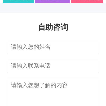
用明细全知道
最新抚养权财
题，安心办理离婚手
夺关键要点一文
婚与诉讼离婚全
与诉讼离婚全流程、子
南：离婚程
2026收费标准｜
年专业分析：协议
么选才不踩坑？
产分割硬核实
续
讲透
流程避坑指南及
女抚养权争夺及财产分
序、财产分割
协议离婚/财产分
离婚与诉讼离婚中
2026年关于财产
操建议
在线免费咨询
自助咨询
割避坑指南详解
与子女抚养权
割/子女抚养权一
的财产分割、子女
分割和孩子抚养
争议一站式解
站式咨询
抚养及债务处理要
权的这几个问题
析，免费在线
点
一定要问清楚
答疑