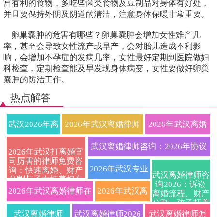
宫有利的食物，多吃些菌类食物及豆制品对身体有好处，
并且要保持外阴及阴道的清洁，注意身体保暖非常重要。
卵巢囊肿的危害有哪些？卵巢囊肿会增加女性难产几
率，甚至会导致女性流产或早产，会对胎儿造成不利影
响，会增加不孕症的发病几率，女性最好定期到医院做妇
科检查，定期检查能及早发现身体病变，女性要做好卵巢
囊肿的防治工作。
热点解答
武汉2026年离
2026年武汉离婚律师
2026年武汉离婚
婚律师深度解
费用透明化？本地资
律师超全攻略：
武汉离婚律师咨询：2026年协议
2026年武汉打离婚官
司厉害的律师免费咨
析协议离婚与
深婚姻家事律所一对
协议与诉讼离婚
离婚与诉讼离婚流程、费用及财
2026年武汉专业
询：快速离婚、财产
武汉离婚律师咨
分割与子女抚养权专
诉讼离婚全流
一咨询，帮您理清财
程序、财产债务
询2026：诉讼
产分割全攻略
离婚律师事务所
业指导
2026年武汉离婚律师在
2026年武汉离
离婚流程、财产
分割、孩子抚养
程避坑指南附
产分割与抚养权问
分割、抚养权争
哪家好？协议离
线免费咨询：协议离婚
婚律师深度指
权归属及律师费
武汉离婚律师
武汉离婚律师2026
武汉离婚律师怎