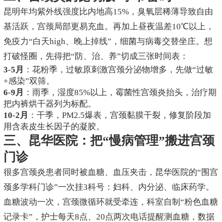
昆明年均紫外线强度比内地高15%，臭氧层稀薄导致自由
基活跃，宫颈局部更易充血。再加上昼夜温差10℃以上，
免疫力“白天high、晚上掉线”，细菌与病毒交替坐庄。想
打破怪圈，先得把“防、治、养”切成三张时间表：
3-5月
：花粉季，过敏原刺激宫颈分泌物增多，先做“过敏
+感染”双筛。
6-9月
：雨季，湿度85%以上，霉菌性宫颈炎抬头，治疗期
把内裤烘干器列为标配。
10-2月
：干季，PM2.5爆表，宫颈黏膜干裂，修复阶段加
用含表皮生长因子的凝胶。
三、昆华医院：把“慢病管理”搬进宫颈
门诊
很多宫颈炎患者同时被血糖、血压夹击，昆华医院的“围宫
颈多学科门诊”一次挂3科号：妇科、内分泌、临床药学。
血糖波动一次，宫颈微循环就受牵连，科室自制“粉色血糖
记录卡”，护士每天8点、20点两次电话提醒测血糖，数据