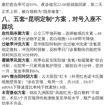
糜烂愈合率可达93%。夜诊做完22:00前就能回家，第二天
正常上班，被白领称为“隐形修复”。
八、五套“昆明定制”方案，对号入座不
踩坑
急性期杀菌方案
：公立三甲做药敏→选择敏感抗生素→48
小时内复查分泌物半定量，若白细胞<10/HP即可降级。
过敏季冲洗方案
：昆华医院特制的“抗过敏冲洗液”含氯雷
他定微粒，冲洗同时脱敏，花粉季日门诊量翻倍仍能把等
待时间压在30分钟内。
霉菌季巩固方案
：雨季在延安医院做“臭氧+制霉菌素”联合
冲刷，出院带一只家用臭氧护理仪，睡前自冲3分钟，坚持
一月，复发率降到6%。
HPV整合阳转阴方案
：云大医院“红卡（外用红色诺卡氏菌
细胞壁骨架）”涂在宫颈，每周一次，共10次，E6/E7
mRNA下降速度比单纯干扰素快1.8倍。
未育微创方案
：锦欣九洲医院“高能红光+蛋白敷料”不留
疤，术后3个月宫颈弹性检测恢复至孕前水平，顺产会阴侧
切率不升高。