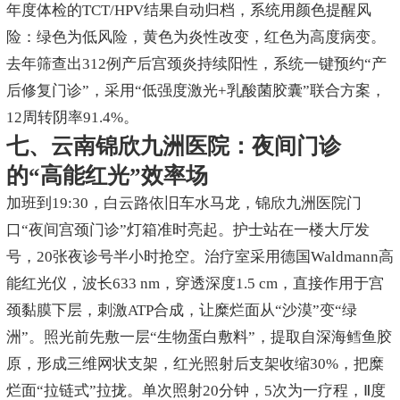
年度体检的TCT/HPV结果自动归档，系统用颜色提醒风
险：绿色为低风险，黄色为炎性改变，红色为高度病变。
去年筛查出312例产后宫颈炎持续阳性，系统一键预约“产
后修复门诊”，采用“低强度激光+乳酸菌胶囊”联合方案，
12周转阴率91.4%。
七、云南锦欣九洲医院：夜间门诊
的“高能红光”效率场
加班到19:30，白云路依旧车水马龙，锦欣九洲医院门
口“夜间宫颈门诊”灯箱准时亮起。护士站在一楼大厅发
号，20张夜诊号半小时抢空。治疗室采用德国Waldmann高
能红光仪，波长633 nm，穿透深度1.5 cm，直接作用于宫
颈黏膜下层，刺激ATP合成，让糜烂面从“沙漠”变“绿
洲”。照光前先敷一层“生物蛋白敷料”，提取自深海鳕鱼胶
原，形成三维网状支架，红光照射后支架收缩30%，把糜
烂面“拉链式”拉拢。单次照射20分钟，5次为一疗程，Ⅱ度