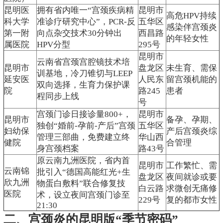
昆明医
拥有省内唯一“宫颈疾病精
昆明市
高危HPV持续
科大学
准诊疗研究中心”，PCR-反
五华区
感染伴宫颈炎
第一附
向点杂交技术30分钟出
西昌路
的年轻女性
属医院
HPV分型
295号
昆明市
云南省宫颈宫腔镜技术培
昆明市
盘龙区
未生育、需保
训基地，冷刀锥切与LEEP
延安医
人民东
留宫颈机能的
双向选择，生育力保护课
院
路245
患者
程同步上线
号
宫颈门诊日接诊量800+，
昆明市
昆明市
备孕、孕期、
独创“婚前-孕前-产后”宫颈
五华区
妇幼保
产后宫颈炎综
管理三部曲，免费建立终
华山西
健院
合管理
身宫颈档案
路43号
原云南九洲医院，省内首
昆明市
工作繁忙、需
云南锦
批引入“德国高能红光+生
盘龙区
夜间就诊或要
欣九洲
物蛋白敷料”联合修复技
白云路
求微创无痛修
医院
术，设立夜间宫颈门诊至
229号
复的都市女性
21:30
二、宫颈炎的昆明版“季节密码”