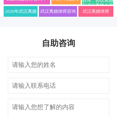
咨询：协议离婚
题，安心办理离婚手
与诉讼离婚全流
讼离婚、财产
抚养权财产
南附最新抚养权
讲透
续
师免费咨询：快
2026年协议离婚与诉讼
业离婚律师事
程、子女抚养权
2026年武汉离婚
武汉离婚律师咨询
武汉离婚律师
争夺及财产分割
分割、子女抚
财产分割硬核实
速离婚、财产分
避坑指南详解
离婚流程、费用及财产
务所哪家好？
律师深度指南：
2026：诉讼离婚流
2026收费标准｜
养权法律咨询
操建议
割与子女抚养权
分割全攻略
协议离婚与诉
离婚程序、财产
程、财产分割、孩
协议离婚/财产分
全攻略
专业指导
自助咨询
讼离婚全流程
分割与子女抚养
子抚养权归属及律
割/子女抚养权一
避坑指南及在
权争议一站式解
师费用明细全知道
站式咨询
线免费咨询
析，免费在线答
疑