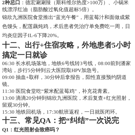
2种忌口
：德宏涮涮辣（斯科维尔热度>100万）、小锅米
线漂浮红油（脂肪酸过氧化值超标5倍）。
锦欣九洲医院食堂推出“蓝光午餐”，用蓝莓汁和面做成紫
色馒头，配莲藕炖鸡，术后患者凭治疗单免费吃一周，日
均炎症因子IL-6下降20%。
十二、出行+住宿攻略，外地患者5小时
搞定一日就诊
06:30 长水机场落地，地铁6号线转3号线，08:00前到潘家
湾站，步行5分钟到云大医院取HPV加急号。
09:00 抽血+取样，30分钟后拿报告，阳性直接预约阴道
镜。
11:30 医院食堂吃“紫米配蓝莓鸡”，补充花青素。
13:00 滴滴20分钟到锦欣九洲医院，术后复查+红光照射，
留观30分钟。
15:30 地铁回机场，17:30航班返程，一日就医闭环。
十三、常见QA：把“纠结”一次说完
Q1：红光照射会致癌吗？