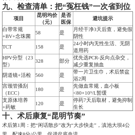
九、检查清单：把“冤枉钱”一次省到位
昆明均价
是否
项目
避坑提示
（元）
医保
白带常规
月经干净3天后查，避免假
58
是
+BV+念珠菌
阴性
24小时内无性生活、无阴
TCT
158
是
道用药
HPV分型（23
优先选PCR-反向点杂交，
328
部分
型）
减少重复抽血
带一片卫生巾，术后禁盆
阴道镜+活检
560
是
浴2周
宫颈管搔刮
先做血常规，血小板
180
是
（ECC）
<80×10⁹/L暂缓
支原体培养
停药7天后取材，避免抑制
120
是
+药敏
生长
十、术后康复“昆明节奏”
术后第1周：把“闲话散步”改为“大步快走”，滇池大坝4公
里，配速8分/公里，促进盆底血流。