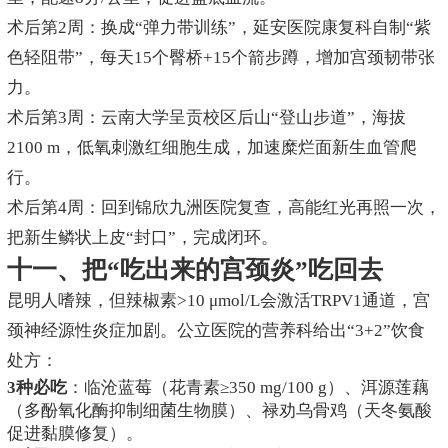
术后第2周：换成“弹力带训练”，延安医院康复科自制“紫
色轻阻带”，每天15个臀桥+15个箭步蹲，增加宫颈韧带张
力。
术后第3周：云南大学呈贡校区后山“登山步道”，海拔
2100 m，低氧刺激红细胞生成，加速糜烂面新生血管爬
行。
术后第4周：回到锦欣九洲医院复查，高能红光再照一次，
把新生鳞状上皮“封口”，完成闭环。
十一、把“吃出来的宫颈炎”吃回去
昆明人嗜辣，但辣椒素>10 μmol/L会激活TRPV1通道，宫
颈神经源性炎症加剧。公立医院的营养科给出“3+2”饮食
处方：
3种必吃
：临沧蓝莓（花青素≥350 mg/100 g）、洱源莲藕
（多酚氧化酶抑制细菌生物膜）、禄劝乌骨鸡（天冬氨酸
促进黏膜修复）。