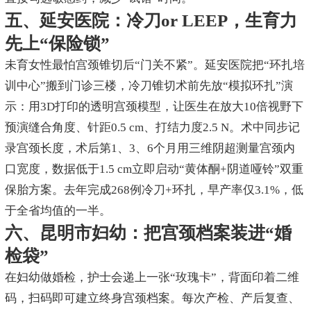
五、延安医院：冷刀or LEEP，生育力
先上“保险锁”
未育女性最怕宫颈锥切后“门关不紧”。延安医院把“环扎培
训中心”搬到门诊三楼，冷刀锥切术前先放“模拟环扎”演
示：用3D打印的透明宫颈模型，让医生在放大10倍视野下
预演缝合角度、针距0.5 cm、打结力度2.5 N。术中同步记
录宫颈长度，术后第1、3、6个月用三维阴超测量宫颈内
口宽度，数据低于1.5 cm立即启动“黄体酮+阴道哑铃”双重
保胎方案。去年完成268例冷刀+环扎，早产率仅3.1%，低
于全省均值的一半。
六、昆明市妇幼：把宫颈档案装进“婚
检袋”
在妇幼做婚检，护士会递上一张“玫瑰卡”，背面印着二维
码，扫码即可建立终身宫颈档案。每次产检、产后复查、