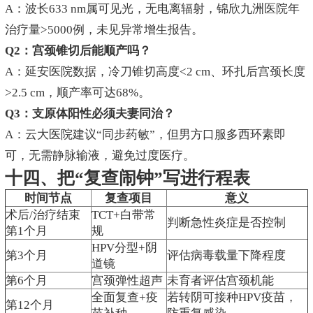
A：波长633 nm属可见光，无电离辐射，锦欣九洲医院年
治疗量>5000例，未见异常增生报告。
Q2：宫颈锥切后能顺产吗？
A：延安医院数据，冷刀锥切高度<2 cm、环扎后宫颈长度
>2.5 cm，顺产率可达68%。
Q3：支原体阳性必须夫妻同治？
A：云大医院建议“同步药敏”，但男方口服多西环素即
可，无需静脉输液，避免过度医疗。
十四、把“复查闹钟”写进行程表
时间节点
复查项目
意义
术后/治疗结束
TCT+白带常
判断急性炎症是否控制
第1个月
规
HPV分型+阴
第3个月
评估病毒载量下降程度
道镜
第6个月
宫颈弹性超声
未育者评估宫颈机能
全面复查+疫
若转阴可接种HPV疫苗，
第12个月