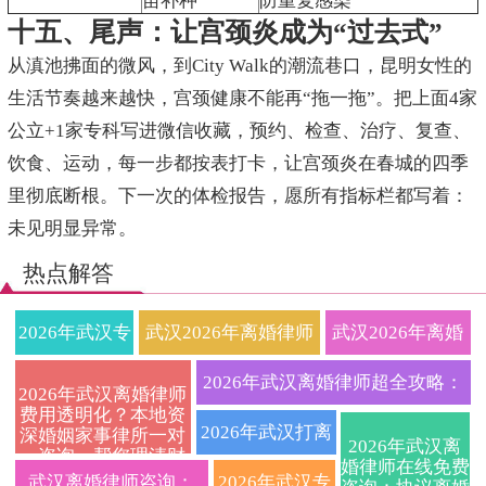
苗补种
防重复感染
十五、尾声：让宫颈炎成为“过去式”
从滇池拂面的微风，到City Walk的潮流巷口，昆明女性的
生活节奏越来越快，宫颈健康不能再“拖一拖”。把上面4家
公立+1家专科写进微信收藏，预约、检查、治疗、复查、
饮食、运动，每一步都按表打卡，让宫颈炎在春城的四季
里彻底断根。下一次的体检报告，愿所有指标栏都写着：
未见明显异常。
热点解答
2026年武汉专
武汉2026年离婚律师
武汉2026年离婚
业离婚律师收
收费标准与流程全解
律师深度解析协
2026年武汉离婚律师超全攻略：
2026年武汉离婚律师
费用透明化？本地资
费标准一览：
析：本地专业婚姻家
议离婚与诉讼离
协议与诉讼离婚程序、财产债务
2026年武汉打离
深婚姻家事律所一对
2026年武汉离
一咨询，帮您理清财
协议离婚、诉
事律所教你如何争取
婚全流程避坑指
婚律师在线免费
分割、抚养权争夺关键要点一文
婚官司厉害的律
产分割与抚养权问
武汉离婚律师咨询：
2026年武汉专