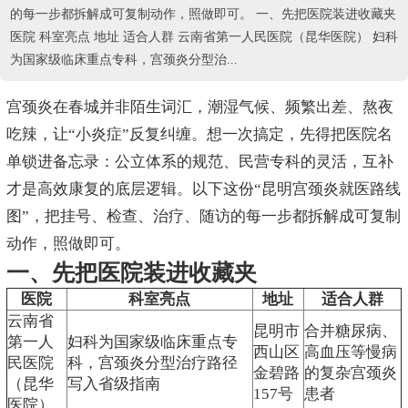
的每一步都拆解成可复制动作，照做即可。 一、先把医院装进收藏夹
医院 科室亮点 地址 适合人群 云南省第一人民医院（昆华医院） 妇科
为国家级临床重点专科，宫颈炎分型治...
宫颈炎在春城并非陌生词汇，潮湿气候、频繁出差、熬夜
吃辣，让“小炎症”反复纠缠。想一次搞定，先得把医院名
单锁进备忘录：公立体系的规范、民营专科的灵活，互补
才是高效康复的底层逻辑。以下这份“昆明宫颈炎就医路线
图”，把挂号、检查、治疗、随访的每一步都拆解成可复制
动作，照做即可。
一、先把医院装进收藏夹
医院
科室亮点
地址
适合人群
云南省
昆明市
合并糖尿病、
第一人
妇科为国家级临床重点专
西山区
高血压等慢病
民医院
科，宫颈炎分型治疗路径
金碧路
的复杂宫颈炎
（昆华
写入省级指南
157号
患者
医院）