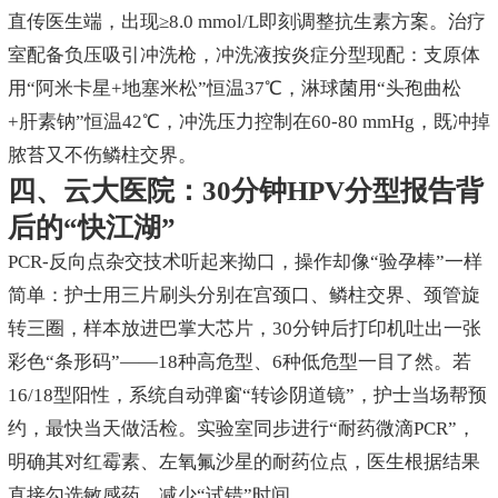
直传医生端，出现≥8.0 mmol/L即刻调整抗生素方案。治疗
室配备负压吸引冲洗枪，冲洗液按炎症分型现配：支原体
用“阿米卡星+地塞米松”恒温37℃，淋球菌用“头孢曲松
+肝素钠”恒温42℃，冲洗压力控制在60-80 mmHg，既冲掉
脓苔又不伤鳞柱交界。
四、云大医院：30分钟HPV分型报告背
后的“快江湖”
PCR-反向点杂交技术听起来拗口，操作却像“验孕棒”一样
简单：护士用三片刷头分别在宫颈口、鳞柱交界、颈管旋
转三圈，样本放进巴掌大芯片，30分钟后打印机吐出一张
彩色“条形码”——18种高危型、6种低危型一目了然。若
16/18型阳性，系统自动弹窗“转诊阴道镜”，护士当场帮预
约，最快当天做活检。实验室同步进行“耐药微滴PCR”，
明确其对红霉素、左氧氟沙星的耐药位点，医生根据结果
直接勾选敏感药，减少“试错”时间。