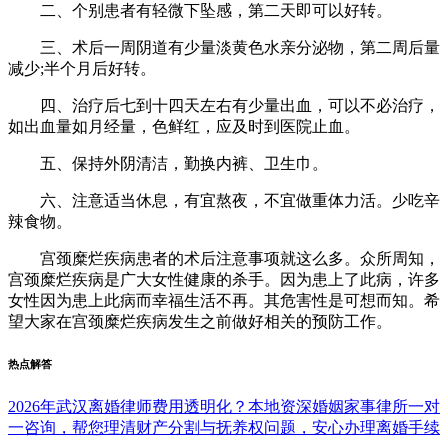
二、个别患者有轻微下坠感，第二天即可以好转。
三、术后一周阴道有少量淡黄色水亲分泌物，第二周后量
减少;半个月后好转。
四、治疗后七到十四天左右有少量出血，可以不必治疗，
如出血量如月经量，色鲜红，应及时到医院止血。
五、保持外阴清洁，勤换内裤、卫生巾。
六、注意适当休息，有宜熬夜，不宜做重体力活。少吃辛
辣食物。
宫颈糜烂疾病患者的术后注意事项就这么多。众所周知，
宫颈糜烂疾病是广大女性健康的杀手。因为患上了此病，许多
女性因为患上此病而幸福生活不再。其危害性是可想而知。希
望大家在宫颈糜烂疾病发生之前做好相关的预防工作。
热点解答
2026年武汉离婚律师费用透明化？本地资深婚姻家事律所一对
一咨询，帮您理清财产分割与抚养权问题，安心办理离婚手续