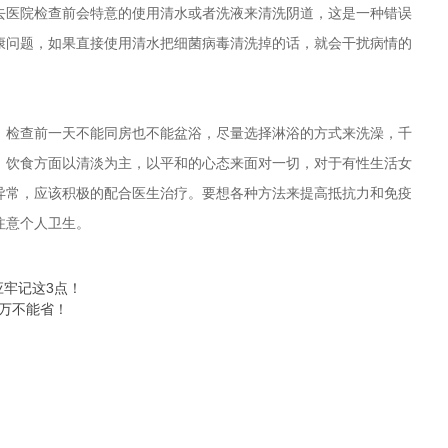
去医院检查前会特意的使用清水或者洗液来清洗阴道，这是一种错误
康问题，如果直接使用清水把细菌病毒清洗掉的话，就会干扰病情的
，检查前一天不能同房也不能盆浴，尽量选择淋浴的方式来洗澡，千
，饮食方面以清淡为主，以平和的心态来面对一切，对于有性生活女
异常，应该积极的配合医生治疗。要想各种方法来提高抵抗力和免疫
注意个人卫生。
应牢记这3点！
千万不能省！